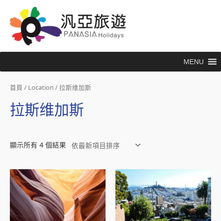
跳
至
主
要
內
MENU
容
首頁
/ Location / 拉斯维加斯
拉斯维加斯
顯示所有 4 個結果