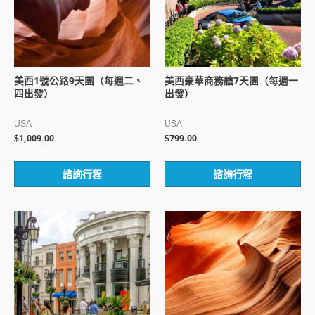
美西1號公路9天團（每週二、
美西豪華商務艙7天團（每週一
四出發）
出發）
USA
USA
1,009.00
799.00
$
$
評
評
諮詢行程
諮詢行程
分
分
0
0
滿
滿
分
分
5
5