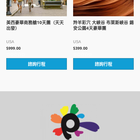
美西豪華商務艙10天團（天天
羚羊彩穴 大峽谷 布萊斯峽谷 錫
出發）
安公園4天豪華團
USA
USA
999.00
399.00
$
$
評
評
諮詢行程
諮詢行程
分
分
0
0
滿
滿
分
分
5
5