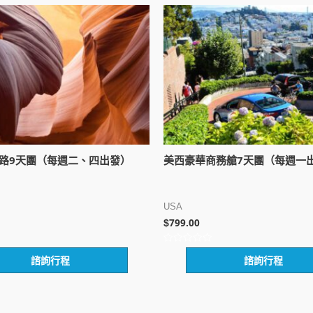
公路9天團（每週二、四出發）
美西豪華商務艙7天團（每週一
USA
799.00
$
評
諮詢行程
諮詢行程
分
0
滿
分
5