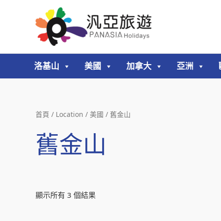
跳
至
主
要
內
洛基山
美國
加拿大
亞洲
容
首頁
/ Location /
美國
/ 舊金山
舊金山
顯示所有 3 個結果