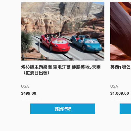
洛杉磯主題樂園 聖地牙哥 優勝美地5天團
美西1號
（每週日出發）
USA
USA
499.00
1,009.00
$
$
評
評
諮詢行程
分
分
0
0
滿
滿
分
分
5
5