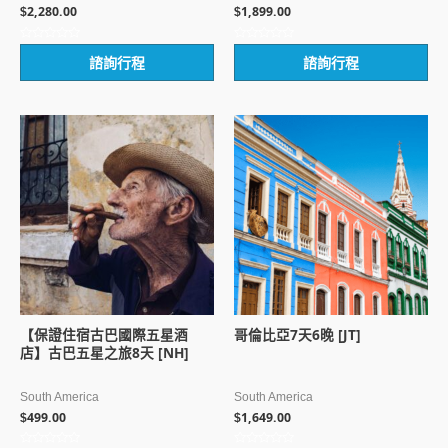
2,280.00
1,899.00
$
$
評
評
諮詢行程
諮詢行程
分
分
0
0
滿
滿
分
分
5
5
【保證住宿古巴國際五星酒
哥倫比亞7天6晚 [JT]
店】古巴五星之旅8天 [NH]
South America
South America
499.00
1,649.00
$
$