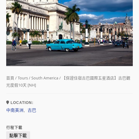
首頁
/
Tours
/
South America
/ 【保證住宿古巴國際五星酒店】古巴觀
光度假10天 [NH]
LOCATION:
中南美洲
古巴
,
行程下載
點擊下載