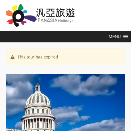
跳
至
主
要
內
MENU
容
This tour has expired