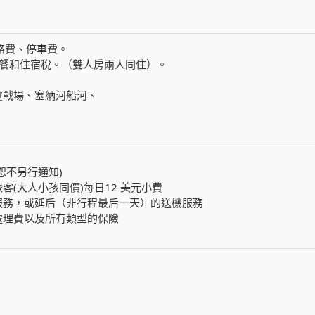
路費、停車費。
早餐和住宿稅。（雙人房兩人同住）。
盧戰場、塞納河船河、
恕不另行通知)
(大人小孩同價)每日12 美元小費
服務，或延后（非行程最后一天）的送機服務
處理費以及所有類型的保險