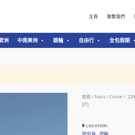
主頁
聯繫我們
歐洲
中南美洲
遊輪
自由行
全包假期
首頁
/
Tours
/
Cruise
/ 【2
[JT]
LOCATION:
地中海
遊輪
,