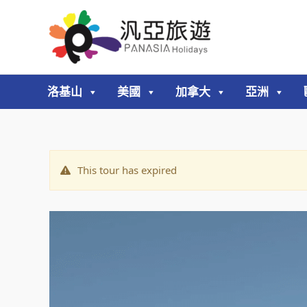
跳
至
主
要
內
洛基山
美國
加拿大
亞洲
容
This tour has expired