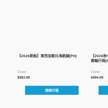
【2026新船】東西加勒比海航線[PH]
【2026
郵輪行程[P
Cruise
Cruise
982.00
494.00
$
$
評
評
諮詢行程
分
分
0
0
滿
滿
分
分
5
5