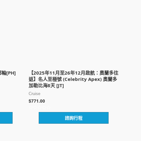
輪[PH]
【2025年11月至26年12月啟航：奧蘭多往
返】名人至極號 (Celebrity Apex) 奧蘭多
加勒比海8天 [JT]
Cruise
771.00
$
評
諮詢行程
分
0
滿
分
5