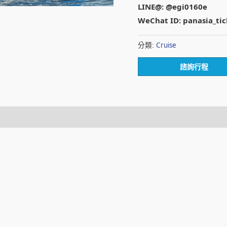
LINE@: @egi0160e
WeChat ID: panasia_tic
Cruise
分類:
諮詢行程