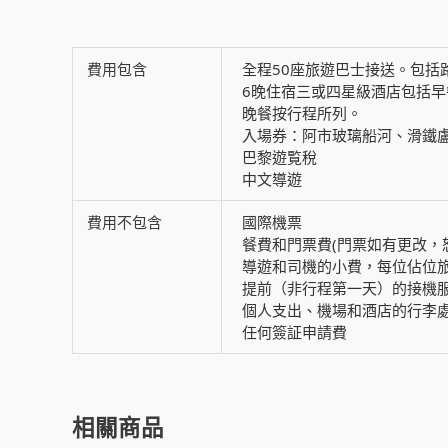
費用包含
全程50座旅遊巴士接送。包括
6晚住宿三或四星級酒店包括
晚餐按行程所列。
入場券：阿市玻璃船河、滑鐵
巴黎遊覧稅
中文導遊
費用不包含
國際機票
餐費和門票費(門票如有更改，
導遊和司機的小費，每位佔位旅客
提前（非行程第一天）的接機
個人支出、機場和酒店的行李
任何簽証申請費
相關商品