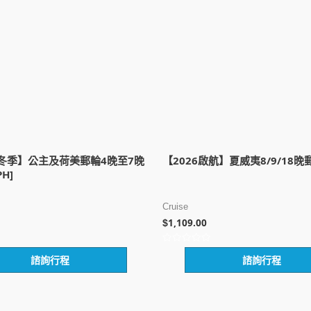
秋冬季】公主及荷美郵輪4晚至7晚
【2026啟航】夏威夷8/9/18晚郵
H]
Cruise
1,109.00
$
評
諮詢行程
諮詢行程
分
0
滿
分
5