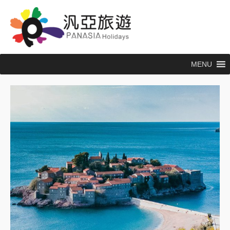
跳
至
主
要
內
MENU
容