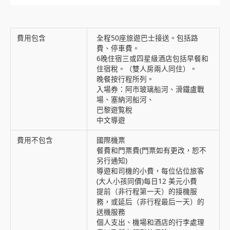
費用包含
全程50座旅遊巴士接送。包括路
費、停車費。
6晚住宿三或四星級酒店包括早餐和
住宿稅。（雙人房兩人同住）。
晚餐按行程所列。
入場券：阿市玻璃船河、滑鐵盧戰
場、塞納河船河、
巴黎遊覧稅
中文導遊
費用不包含
國際機票
餐費和門票費(門票如有更改，恕不
另行通知)
導遊和司機的小費，每位佔位旅客
(大人小孩同價)每日12 美元小費
提前（非行程第一天）的接機服
務，或延后（非行程最后一天）的
送機服務
個人支出、機場和酒店的行李處理