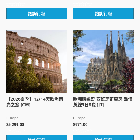
評
評
諮詢行程
諮詢行程
分
分
0
0
滿
滿
分
分
5
5
【2026夏季】12/14天歐洲閃
歐洲環線遊 西班牙葡萄牙 熱情
亮之旅 [CM]
黃線9日8晚 [JT]
Europe
Europe
5,299.00
971.00
$
$
評
評
分
分