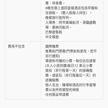
費、停車費。
6晚住宿三或四星級酒店包括早餐和
住宿稅。（雙人房兩人同住）。
晚餐按行程所列。
入場券：阿市玻璃船河、滑鐵盧戰
場、塞納河船河、
巴黎遊覧稅
中文導遊
費用不包含
國際機票
餐費和門票費(門票如有更改，恕不
另行通知)
導遊和司機的小費，每位佔位旅客
(大人小孩同價)每日12 美元小費
提前（非行程第一天）的接機服
務，或延后（非行程最后一天）的
送機服務
個人支出、機場和酒店的行李處理
費以及所有類型的保險
任何簽証申請費