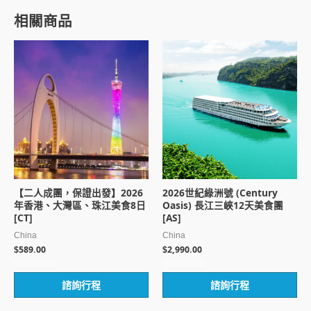
相關商品
【二人成團，保證出發】2026
2026世紀綠洲號 (Century
年香港、大灣區、珠江美食8日
Oasis) 長江三峽12天美食團
[CT]
[AS]
China
China
589.00
2,990.00
$
$
評
評
諮詢行程
諮詢行程
分
分
0
0
滿
滿
分
分