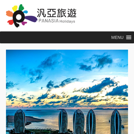
跳
至
主
要
內
MENU
容