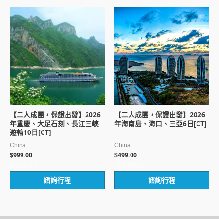
5
5
【二人成團，保證出發】2026
【二人成團，保證出發】2026
年重慶、大足石刻、長江三峽
年海南島、海口、三亞6日[CT]
遊輪10日[CT]
China
China
999.00
499.00
$
$
評
評
諮詢行程
諮詢行程
分
分
0
0
滿
滿
分
分
5
5