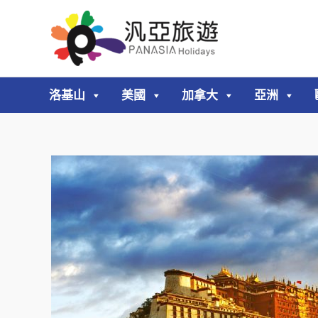
跳
至
主
要
內
洛基山
美國
加拿大
亞洲
容