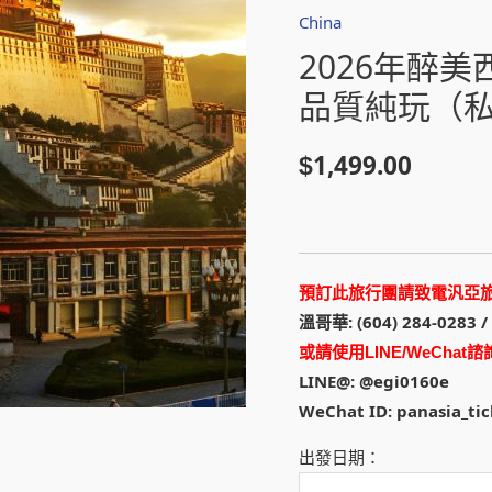
China
2026年醉
品質純玩（私
1,499.00
$
預訂此旅行團請致電汎亞
溫哥華: (604) 284-0283 /
或請使用LINE/WeChat諮
LINE@: @egi0160e
WeChat ID: panasia_tic
出發日期：