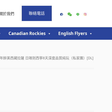
聯絡電話
關於我們
Canadian Rockies
English Flyers
026年醉美西藏拉薩 日喀则西寧8天深度品質純玩（私家團）[DL]