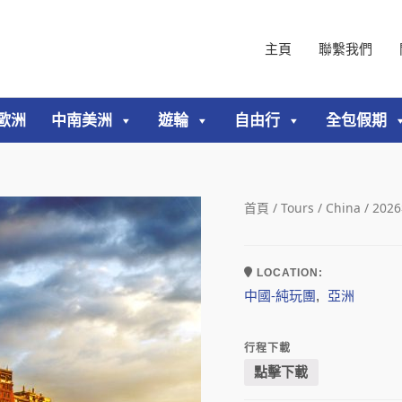
主頁
聯繫我們
歐洲
中南美洲
遊輪
自由行
全包假期
首頁
/
Tours
/
China
/ 2
LOCATION:
中國-純玩團
亞洲
,
行程下載
點擊下載