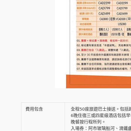
費用包含
全程50座旅遊巴士接送。包括
6晚住宿三或四星級酒店包括
晚餐按行程所列。
入場券：阿市玻璃船河、滑鐵