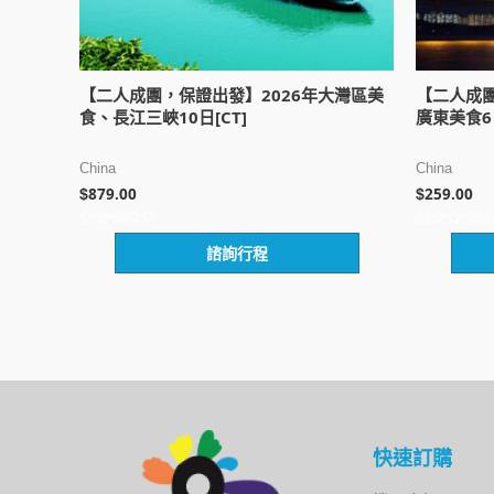
【二人成團，保證出發】2026年大灣區美
【二人成團
食、長江三峽10日[CT]
廣東美食6日
China
China
879.00
259.00
$
$
評
評
諮詢行程
分
分
0
0
滿
滿
分
分
5
5
快速訂購