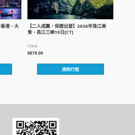
年香港、大
【二人成團，保證出發】2026年珠江美
食、長江三峽10日[CT]
China
879.00
$
評
諮詢行程
分
0
滿
分
5