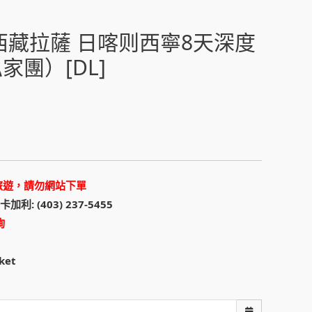
美西藏拉薩 日喀则西寧8天深度
家團）[DL]
旅遊，請勿網站下單
 卡加利: (403) 237-5455
詢
ket