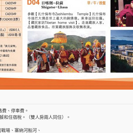
路費、停車費。
早餐和住宿稅。（雙人房兩人同住）。
盧戰場、塞納河船河、