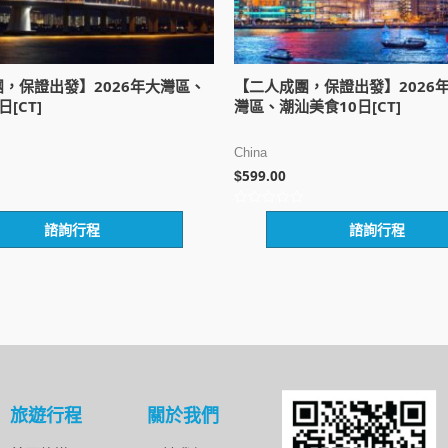
，保證出發】2026年大灣區、
【二人成團，保證出發】2026
[CT]
灣區、潮汕美食10日[CT]
China
599.00
$
評
諮詢行程
諮詢行程
分
0
滿
分
5
旅遊行程
關於我們