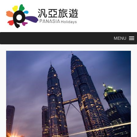
跳
至
主
要
內
MENU
容