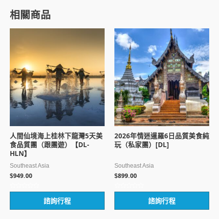
相關商品
人間仙境海上桂林下龍灣5天美
2026年情迷暹羅6日品質美食純
食品質團（跟團遊）【DL-
玩（私家團）[DL]
HLN】
Southeast Asia
Southeast Asia
949.00
899.00
$
$
評
評
諮詢行程
諮詢行程
分
分
0
0
滿
滿
分
分