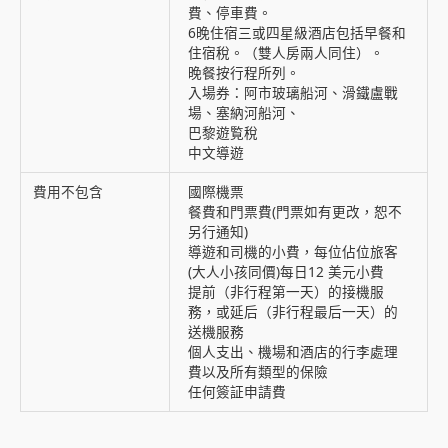
費、停車費。
6晚住宿三或四星級酒店包括早餐和
住宿稅。（雙人房兩人同住）。
晚餐按行程所列。
入場券：阿市玻璃船河、滑鐵盧戰
場、塞納河船河、
巴黎遊覧稅
中文導遊
費用不包含
國際機票
餐費和門票費(門票如有更改，恕不
另行通知)
導遊和司機的小費，每位佔位旅客
(大人小孩同價)每日12 美元小費
提前（非行程第一天）的接機服
務，或延后（非行程最后一天）的
送機服務
個人支出、機場和酒店的行李處理
費以及所有類型的保險
任何簽証申請費