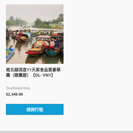
5
5
南北越深度11天美食品質豪華
團（跟團遊）【DL- VN1】
Southeast Asia
2,349.00
$
評
諮詢行程
分
0
滿
分
5