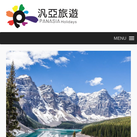
跳
至
主
要
內
MENU
容