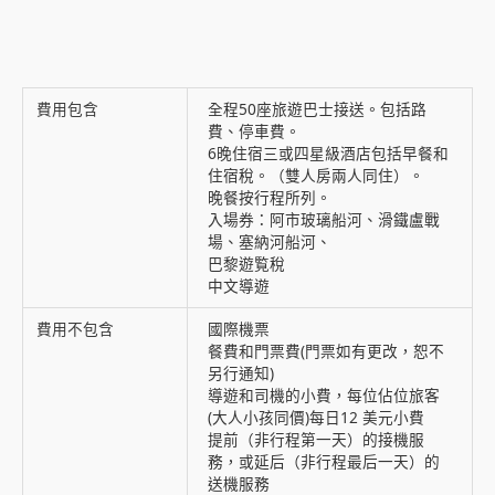
費用包含
全程50座旅遊巴士接送。包括路
費、停車費。
6晚住宿三或四星級酒店包括早餐和
住宿稅。（雙人房兩人同住）。
晚餐按行程所列。
入場券：阿市玻璃船河、滑鐵盧戰
場、塞納河船河、
巴黎遊覧稅
中文導遊
費用不包含
國際機票
餐費和門票費(門票如有更改，恕不
另行通知)
導遊和司機的小費，每位佔位旅客
(大人小孩同價)每日12 美元小費
提前（非行程第一天）的接機服
務，或延后（非行程最后一天）的
送機服務