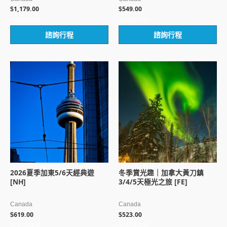
1,179.00
549.00
$
$
評
評
諮詢行程
諮詢行程
分
分
0
0
滿
滿
分
分
5
5
2026夏季加東5/6天經典遊
冬季賞光趣｜加拿大黃刀鎮
[NH]
3/4/5天極光之旅 [FE]
Canada
Canada
619.00
523.00
$
$