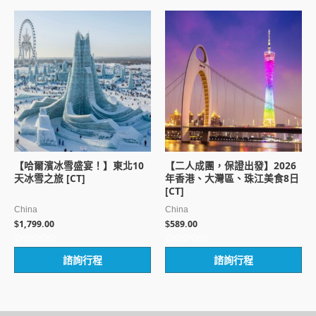
5
5
【哈爾濱冰雪盛宴！】東北10
【二人成團，保證出發】2026
天冰雪之旅 [CT]
年香港、大灣區、珠江美食8日
[CT]
China
China
1,799.00
589.00
$
$
評
評
諮詢行程
諮詢行程
分
分
0
0
滿
滿
分
分
5
5