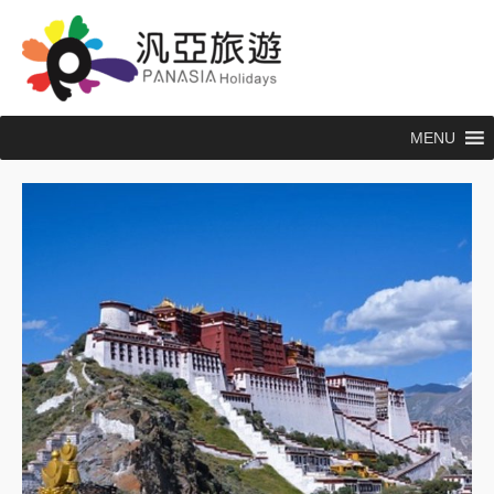
跳
至
主
要
內
MENU
容