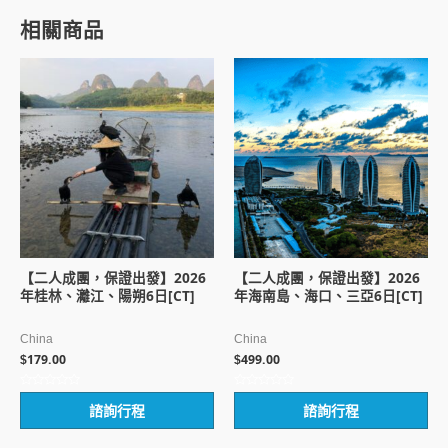
相關商品
【二人成團，保證出發】2026
【二人成團，保證出發】2026
年桂林、灕江、陽朔6日[CT]
年海南島、海口、三亞6日[CT]
China
China
179.00
499.00
$
$
評
評
諮詢行程
諮詢行程
分
分
0
0
滿
滿
分
分