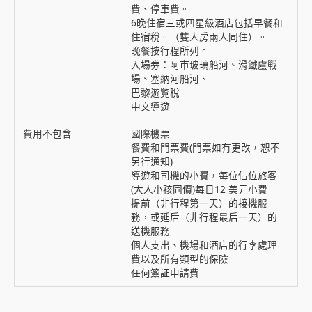
費、停車費。
6晚住宿三或四星級酒店包括早餐和
住宿稅。（雙人房兩人同住）。
晚餐按行程所列。
入場券：阿市玻璃船河、滑鐵盧戰
場、塞納河船河、
巴黎遊覧稅
中文導遊
費用不包含
國際機票
餐費和門票費(門票如有更改，恕不
另行通知)
導遊和司機的小費，每位佔位旅客
(大人小孩同價)每日12 美元小費
提前（非行程第一天）的接機服
務，或延后（非行程最后一天）的
送機服務
個人支出、機場和酒店的行李處理
費以及所有類型的保險
任何簽証申請費