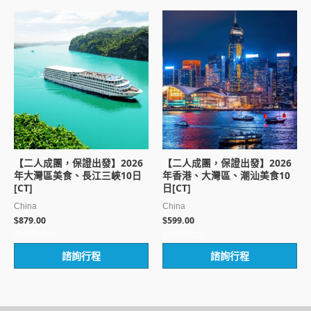
5
5
【二人成團，保證出發】2026
【二人成團，保證出發】2026
年大灣區美食、長江三峽10日
年香港、大灣區、潮汕美食10
[CT]
日[CT]
China
China
879.00
599.00
$
$
評
評
諮詢行程
諮詢行程
分
分
0
0
滿
滿
分
分
5
5