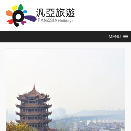
跳
至
主
要
內
MENU
容