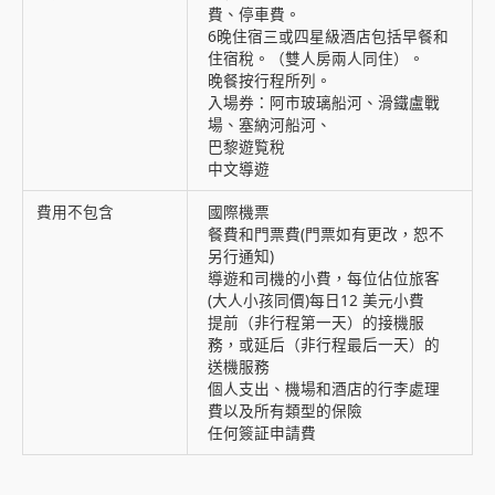
費、停車費。
6晚住宿三或四星級酒店包括早餐和
住宿稅。（雙人房兩人同住）。
晚餐按行程所列。
入場券：阿市玻璃船河、滑鐵盧戰
場、塞納河船河、
巴黎遊覧稅
中文導遊
費用不包含
國際機票
餐費和門票費(門票如有更改，恕不
另行通知)
導遊和司機的小費，每位佔位旅客
(大人小孩同價)每日12 美元小費
提前（非行程第一天）的接機服
務，或延后（非行程最后一天）的
送機服務
個人支出、機場和酒店的行李處理
費以及所有類型的保險
任何簽証申請費