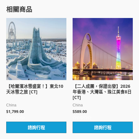
相關商品
【哈爾濱冰雪盛宴！】東北10
【二人成團，保證出發】2026
天冰雪之旅 [CT]
年香港、大灣區、珠江美食8日
[CT]
China
China
1,799.00
589.00
$
$
評
評
諮詢行程
諮詢行程
分
分
0
0
滿
滿
分
分