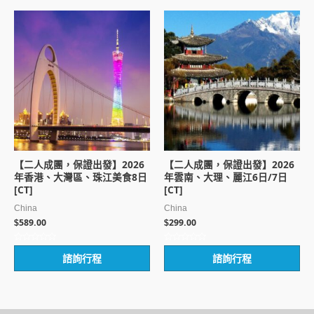
5
5
【二人成團，保證出發】2026
【二人成團，保證出發】2026
年香港、大灣區、珠江美食8日
年雲南、大理、麗江6日/7日
[CT]
[CT]
China
China
589.00
299.00
$
$
評
評
諮詢行程
諮詢行程
分
分
0
0
滿
滿
分
分
5
5