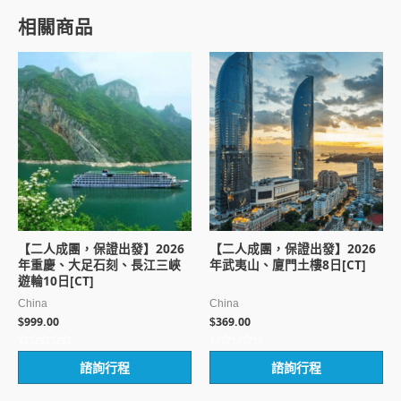
相關商品
【二人成團，保證出發】2026
【二人成團，保證出發】2026
年重慶、大足石刻、長江三峽
年武夷山、廈門土樓8日[CT]
遊輪10日[CT]
China
China
999.00
369.00
$
$
評
評
諮詢行程
諮詢行程
分
分
0
0
滿
滿
分
分