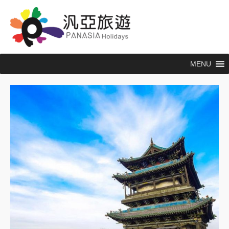
跳
至
主
要
內
MENU
容