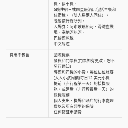
費、停車費。
6晚住宿三或四星級酒店包括早餐和
住宿稅。（雙人房兩人同住）。
晚餐按行程所列。
入場券：阿市玻璃船河、滑鐵盧戰
場、塞納河船河、
巴黎遊覧稅
中文導遊
費用不包含
國際機票
餐費和門票費(門票如有更改，恕不
另行通知)
導遊和司機的小費，每位佔位旅客
(大人小孩同價)每日12 美元小費
提前（非行程第一天）的接機服
務，或延后（非行程最后一天）的
送機服務
個人支出、機場和酒店的行李處理
費以及所有類型的保險
任何簽証申請費