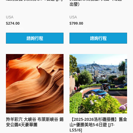
出發）
USA
USA
274.00
799.00
$
$
評
評
諮詢行程
諮詢行程
分
分
0
0
滿
滿
分
分
5
5
羚羊彩穴 大峽谷 布萊斯峽谷 錫
【2025-2026洛杉磯接機】舊金
安公園4天豪華團
山+優勝美地5-6日遊 [JT-
LS5/6]