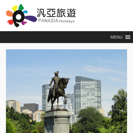
跳
至
主
要
內
MENU
容