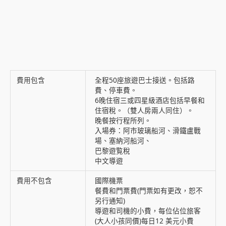
費用包含
全程50座旅遊巴士接送。包括路
費、停車費。
6晚住宿三或四星級酒店包括早餐和
住宿稅。（雙人房兩人同住）。
晚餐按行程所列。
入場券：阿市玻璃船河、滑鐵盧戰
場、塞納河船河、
巴黎遊覧稅
中文導遊
費用不包含
國際機票
餐費和門票費(門票如有更改，恕不
另行通知)
導遊和司機的小費，每位佔位旅客
(大人小孩同價)每日12 美元小費