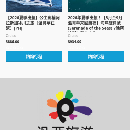
【2026夏季出航】公主郵輪阿
2026年夏季出航！【5月至9月
拉斯加冰川之旅（溫哥華往
溫哥華來回航程】海洋旋律號
返）[PH]
(Serenade of the Seas) 7晚阿
拉斯加郵輪之旅 [PH]
Cruise
Cruise
886.00
934.00
$
$
評
評
諮詢行程
諮詢行程
分
分
0
0
滿
滿
分
分
5
5