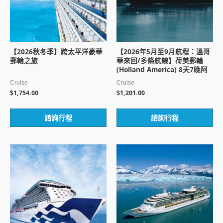
【2026秋冬季】跨太平洋豪華
【2026年5月至9月航程：溫哥
郵輪之旅
華來回/多條航線】荷美郵輪
(Holland America) 8天7晚阿
拉斯加郵輪之旅 [PH]
Cruise
Cruise
1,754.00
1,201.00
$
$
評
評
諮詢行程
諮詢行程
分
分
0
0
滿
滿
分
分
5
5