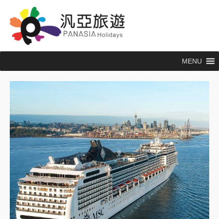
跳
至
主
要
內
MENU
容