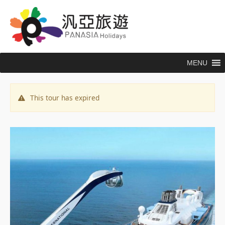
跳
至
主
要
內
MENU
容
This tour has expired