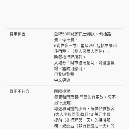
費用包含
全程50座旅遊巴士接送。包括路
費、停車費。
6晚住宿三或四星級酒店包括早餐和
住宿稅。（雙人房兩人同住）。
晚餐按行程所列。
入場券：阿市玻璃船河、滑鐵盧戰
場、塞納河船河、
巴黎遊覧稅
中文導遊
費用不包含
國際機票
餐費和門票費(門票如有更改，恕不
另行通知)
導遊和司機的小費，每位佔位旅客
(大人小孩同價)每日12 美元小費
提前（非行程第一天）的接機服
務，或延后（非行程最后一天）的