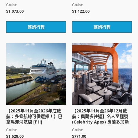
Cruise
Cruise
1,073.00
1,122.00
$
$
評
評
諮詢行程
諮詢行程
分
分
0
0
滿
滿
分
分
5
5
【2025年11月至2026年底啟
【2025年11月至26年12月啟
航：多條航線可供選擇！】巴
航：奧蘭多往返】名人至極號
拿馬運河航線 [PH]
(Celebrity Apex) 奧蘭多加勒
比海8天 [JT]
Cruise
Cruise
1,628.00
771.00
$
$