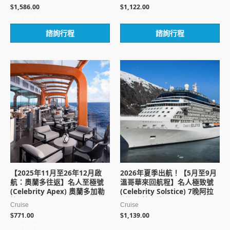
1,586.00
1,122.00
$
$
評
評
諮詢行程
諮詢行程
分
分
0
0
滿
滿
分
分
5
5
【2025年11月至26年12月啟
2026年夏季出航！【5月至9月
航：奧蘭多往返】名人至極號
溫哥華來回航程】名人極致號
(Celebrity Apex) 奧蘭多加勒
(Celebrity Solstice) 7晚阿拉
比海8天 [JT]
斯加郵輪之旅 [PH]
Cruise
Cruise
771.00
1,139.00
$
$