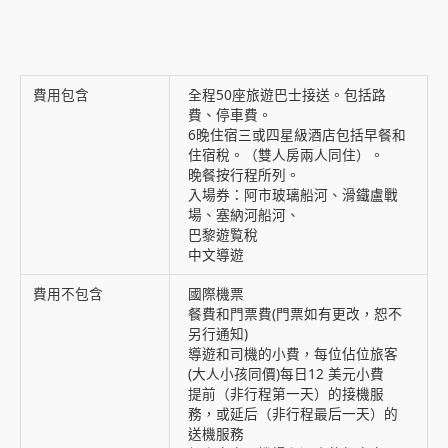
費用包含
全程50座旅遊巴士接送。包括路
費、停車費。
6晚住宿三或四星級酒店包括早餐和
住宿稅。（雙人房兩人同住）。
晚餐按行程所列。
入場券：阿市玻璃船河、滑鐵盧戰
場、塞納河船河、
巴黎遊覧稅
中文導遊
費用不包含
國際機票
餐費和門票費(門票如有更改，恕不
另行通知)
導遊和司機的小費，每位佔位旅客
(大人小孩同價)每日12 美元小費
提前（非行程第一天）的接機服
務，或延后（非行程最后一天）的
送機服務