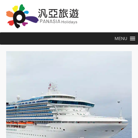
跳
至
主
要
內
MENU
容