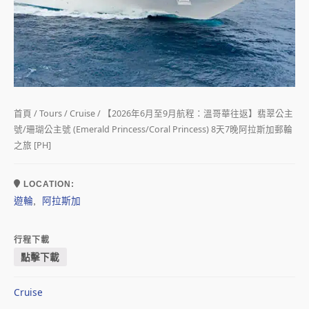
首頁
/
Tours
/
Cruise
/ 【2026年6月至9月航程：溫哥華往返】翡翠公主
號/珊瑚公主號 (Emerald Princess/Coral Princess) 8天7晚阿拉斯加郵輪
之旅 [PH]
LOCATION:
遊輪
阿拉斯加
,
行程下載
點擊下載
Cruise